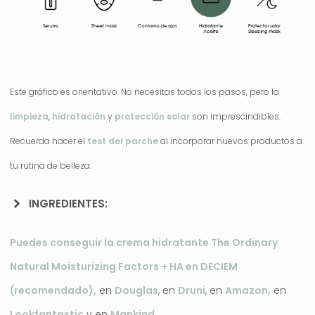
Este gráfico es orientativo. No necesitas todos los pasos, pero la
limpieza
,
hidratación
y
protección solar
son imprescindibles.
Recuerda hacer el
test del parche
al incorporar nuevos productos a
tu rutina de belleza.
INGREDIENTES:
Puedes conseguir la crema hidratante The Ordinary
Natural Moisturizing Factors + HA en DECIEM
(recomendado),
en
Douglas
, en
Druni
, en
Amazon,
en
Lookfantastic
y en
Mankind
.