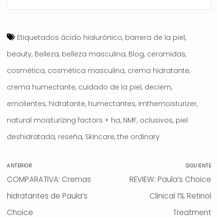
Etiquetados
ácido hialurónico
,
barrera de la piel
,
beauty
,
Belleza
,
belleza masculina
,
Blog
,
ceramidas
,
cosmética
,
cosmética masculina
,
crema hidratante
,
crema humectante
,
cuidado de la piel
,
deciem
,
emolientes
,
hidratante
,
humectantes
,
imthemoisturizer
,
natural moisturizing factors + ha
,
NMF
,
oclusivos
,
piel
deshidratada
,
reseña
,
Skincare
,
the ordinary
Navegación
ANTERIOR
SIGUIENTE
de
Entrada
COMPARATIVA: Cremas
Entrada
REVIEW: Paula’s Choice
entradas
anterior:
hidratantes de Paula’s
siguiente:
Clinical 1% Retinol
Choice
Treatment