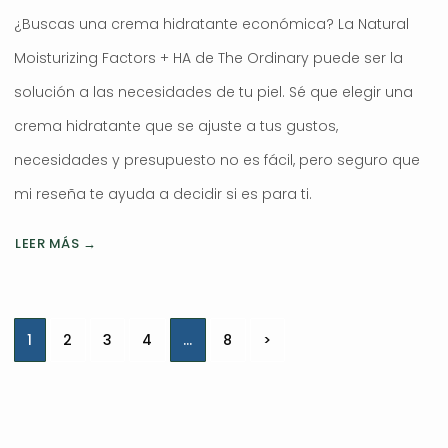
¿Buscas una crema hidratante económica? La Natural
Moisturizing Factors + HA de The Ordinary puede ser la
solución a las necesidades de tu piel. Sé que elegir una
crema hidratante que se ajuste a tus gustos,
necesidades y presupuesto no es fácil, pero seguro que
mi reseña te ayuda a decidir si es para ti.
LEER MÁS →
Navegación
1
2
3
4
…
8
>
de
entradas