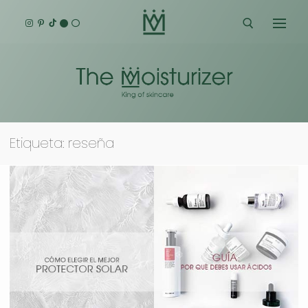
Ir
al
contenido
Buscar:
Etiqueta:
reseña