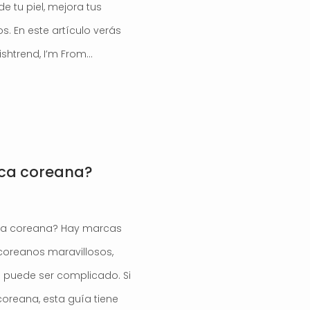
de tu piel, mejora tus
s. En este artículo verás
ishtrend, I’m From…
ca coreana?
ca coreana? Hay marcas
coreanos maravillosos,
e puede ser complicado. Si
reana, esta guía tiene