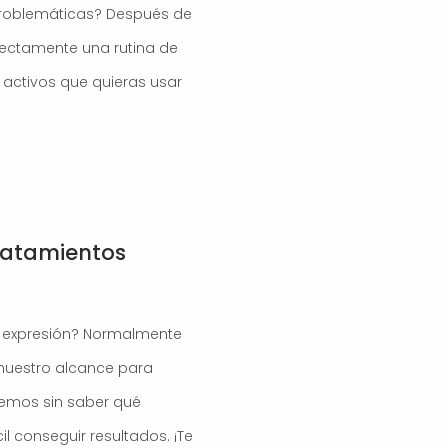
roblemáticas? Después de
rectamente una rutina de
s activos que quieras usar
tratamientos
e expresión? Normalmente
nuestro alcance para
acemos sin saber qué
il conseguir resultados. ¡Te