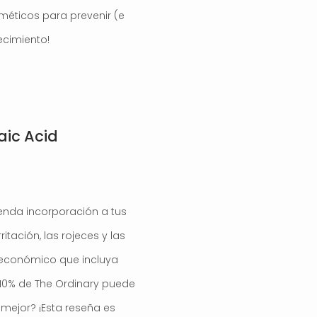
méticos para prevenir (e
ecimiento!
aic Acid
enda incorporación a tus
rritación, las rojeces y las
 económico que incluya
n 10% de The Ordinary puede
 mejor? ¡Esta reseña es