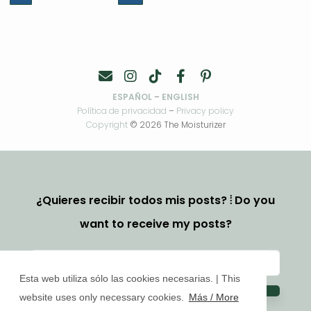
de
entradas
ESPAÑOL
–
ENGLISH
Política de privacidad
–
Privacy policy
Copyright
© 2026 The Moisturizer
¿Quieres recibir todos mis posts? ⦙ Do you
want to receive my posts?
Esta web utiliza sólo las cookies necesarias. | This
website uses only necessary cookies.
Más / More