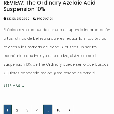
REVIEW: The Ordinary Azelaic Acid
Suspension 10%
DICIEMBRE 2020
PRODUCTOS
El ácido azelaico puede ser una estupenda incorporación
a tus rutinas de belleza si quieres reducir la irritación, las
rojeces y las marcas del acné. Si buscas un serum
económico que incluya este activo, el Azelaic Acid
Suspension 10% de The Ordinary puede ser lo que buscas.
¿Quieres conocerlo mejor? ¡Esta reseña es para ti!
LEER MÁS →
Navegación
1
2
3
4
…
18
>