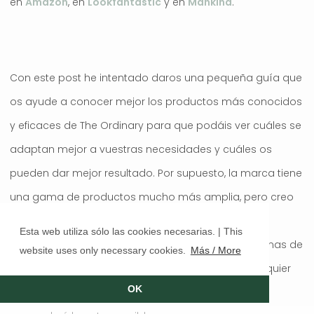
en
Amazon
, en
Lookfantastic
y en
Mankind
.
Con este post he intentado daros una pequeña guía que
os ayude a conocer mejor los productos más conocidos
y eficaces de The Ordinary para que podáis ver cuáles se
adaptan mejor a vuestras necesidades y cuáles os
pueden dar mejor resultado. Por supuesto, la marca tiene
una gama de productos mucho más amplia, pero creo
que con éstos tenéis una muy buena base para
Esta web utiliza sólo las cookies necesarias. | This
conocerla y empezar a incorporarla a vuestras rutinas de
website uses only necessary cookies.
Más / More
belleza. Por supuesto, como siempre, si tienes cualquier
OK
duda no dudes en dejarme un comentario y te