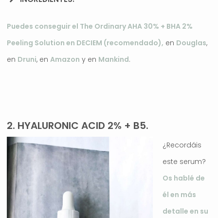
Puedes conseguir el The Ordinary AHA 30% + BHA 2%
Peeling Solution en DECIEM (recomendado),
en
Douglas
,
en
Druni
, en
Amazon
y en
Mankind
.
.
2. HYALURONIC ACID 2% + B5.
¿Recordáis
este serum?
Os hablé de
él en más
detalle en su