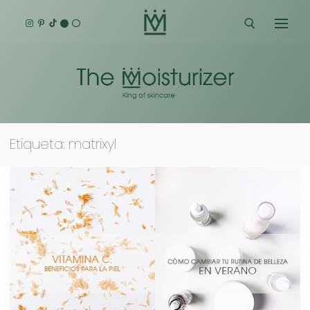
Ir
al
contenido
Buscar:
Etiqueta:
matrixyl