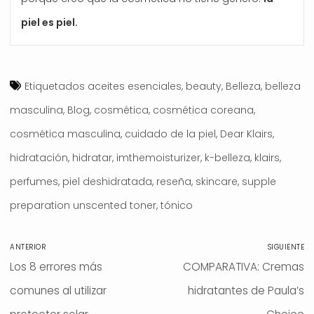
piel es piel.
Etiquetados
aceites esenciales
,
beauty
,
Belleza
,
belleza
masculina
,
Blog
,
cosmética
,
cosmética coreana
,
cosmética masculina
,
cuidado de la piel
,
Dear Klairs
,
hidratación
,
hidratar
,
imthemoisturizer
,
k-belleza
,
klairs
,
perfumes
,
piel deshidratada
,
reseña
,
skincare
,
supple
preparation unscented toner
,
tónico
Navegación
ANTERIOR
SIGUIENTE
de
Entrada
Los 8 errores más
Entrada
COMPARATIVA: Cremas
entradas
anterior:
comunes al utilizar
siguiente:
hidratantes de Paula’s