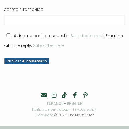
CORREO ELECTRÓNICO
Avísame con la respuesta.
Suscríbete aquí
. Email me
with the reply.
Subscribe here
.
ESPAÑOL
–
ENGLISH
Política de privacidad
–
Privacy policy
Copyright
© 2026 The Moisturizer