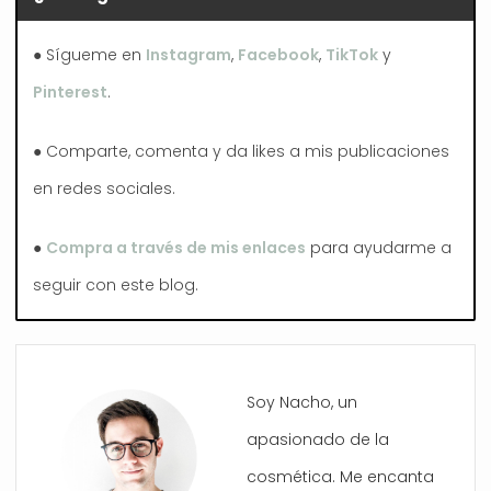
● Sígueme en
Instagram
,
Facebook
,
TikTok
y
Pinterest
.
● Comparte, comenta y da likes a mis publicaciones
en redes sociales.
●
Compra a través de mis enlaces
para ayudarme a
seguir con este blog.
Soy Nacho, un
apasionado de la
cosmética. Me encanta