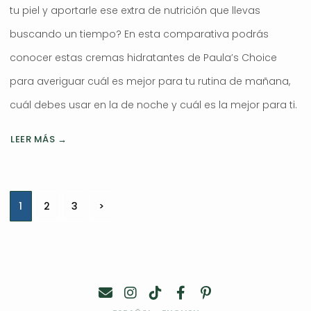
tu piel y aportarle ese extra de nutrición que llevas
buscando un tiempo? En esta comparativa podrás
conocer estas cremas hidratantes de Paula’s Choice
para averiguar cuál es mejor para tu rutina de mañana,
cuál debes usar en la de noche y cuál es la mejor para ti.
LEER MÁS →
Navegación
1
2
3
>
de
entradas