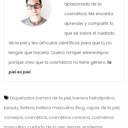
apasionado de la
cosmética. Me encanta
aprender y compartir lo
que sé sobre el cuidado
de la piel y leo artículos científicos para que tú no
tengas que hacerlo. Quiero romper estereotipos
porque creo que la cosmética no tiene género:
la
piel es piel.
Etiquetados
barrera de la piel
,
barrera hidrolipidica
,
beauty
,
Belleza
,
belleza masculina
,
Blog
,
capas de la piel
,
consejos
,
cosmética
,
cosmética coreana
,
cosmética
masculina
,
cuidado de la piel
,
dermis
,
epidermis
,