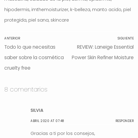
hipodermis
,
imthemoisturizer
,
k-belleza
,
manto acido
,
piel
protegida
,
piel sana
,
skincare
Navegación
ANTERIOR
SIGUIENTE
de
Entrada
Todo lo que necesitas
Entrada
REVIEW: Laneige Essential
entradas
anterior:
saber sobre la cosmética
Power Skin Refiner Moisture
siguiente:
cruelty free
8 comentarios
SILVIA
ABRIL 2020 AT 07:48
RESPONDER
Gracias a ti por los consejos,