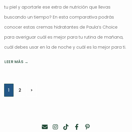
tu piel y aportarle ese extra de nutrición que llevas
buscando un tiempo? En esta comparativa podrás
conocer estas cremas hidratantes de Paula’s Choice
para averiguar cuál es mejor para tu rutina de mañana,
cuál debes usar en la de noche y cuál es la mejor para ti.
LEER MÁS →
Navegación
1
2
>
de
entradas