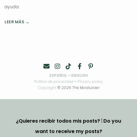
ayuda.
LEER MÁS →
ESPAÑOL
–
ENGLISH
Política de privacidad
–
Privacy policy
Copyright
© 2026 The Moisturizer
¿Quieres recibir todos mis posts? ⦙ Do you
want to receive my posts?