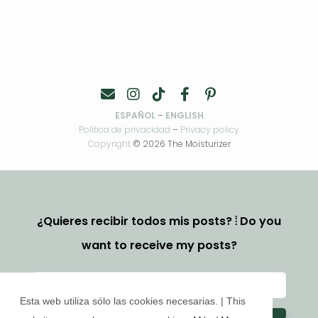
ESPAÑOL
–
ENGLISH
Política de privacidad
–
Privacy policy
Copyright
© 2026 The Moisturizer
¿Quieres recibir todos mis posts? ⦙ Do you
want to receive my posts?
Esta web utiliza sólo las cookies necesarias. | This