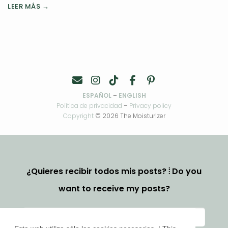
LEER MÁS →
ESPAÑOL
–
ENGLISH
Política de privacidad
–
Privacy policy
Copyright
© 2026 The Moisturizer
¿Quieres recibir todos mis posts? ⦙ Do you
want to receive my posts?