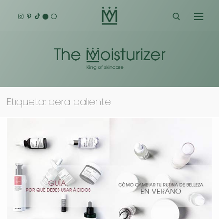
Ir
al
contenido
Buscar:
Etiqueta:
cera caliente