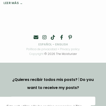
LEER MÁS →
ESPAÑOL
–
ENGLISH
Política de privacidad
–
Privacy policy
Copyright
© 2026 The Moisturizer
¿Quieres recibir todos mis posts? ⦙ Do you
want to receive my posts?