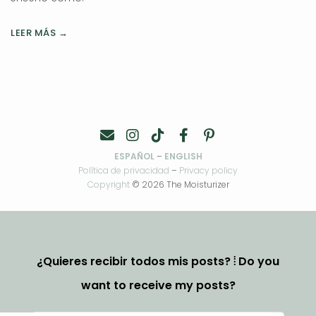
LEER MÁS →
ESPAÑOL
–
ENGLISH
Política de privacidad
–
Privacy policy
Copyright
© 2026 The Moisturizer
¿Quieres recibir todos mis posts? ⦙ Do you
want to receive my posts?