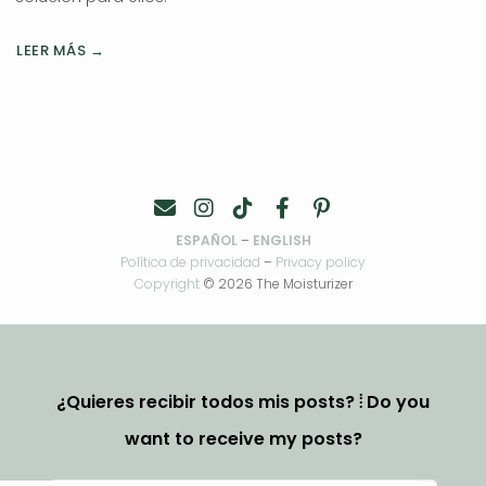
LEER MÁS →
ESPAÑOL
–
ENGLISH
Política de privacidad
–
Privacy policy
Copyright
© 2026 The Moisturizer
¿Quieres recibir todos mis posts? ⦙ Do you
want to receive my posts?