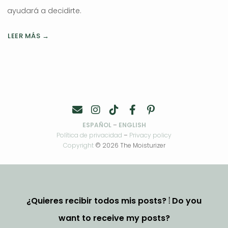
ayudará a decidirte.
LEER MÁS →
ESPAÑOL
–
ENGLISH
Política de privacidad
–
Privacy policy
Copyright
© 2026 The Moisturizer
¿Quieres recibir todos mis posts? ⦙ Do you
want to receive my posts?