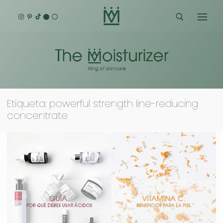
Ir
al
contenido
Buscar:
Etiqueta:
powerful strength line-reducing
concentrate