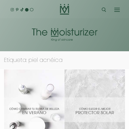
Ir
al
contenido
Buscar:
Etiqueta:
piel acnéica