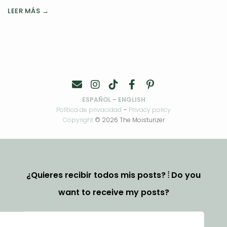
LEER MÁS →
ESPAÑOL
–
ENGLISH
Política de privacidad
–
Privacy policy
Copyright
© 2026 The Moisturizer
¿Quieres recibir todos mis posts? ⦙ Do you
want to receive my posts?