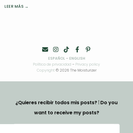
LEER MÁS →
ESPAÑOL
–
ENGLISH
Política de privacidad
–
Privacy policy
Copyright
© 2026 The Moisturizer
¿Quieres recibir todos mis posts? ⦙ Do you
want to receive my posts?