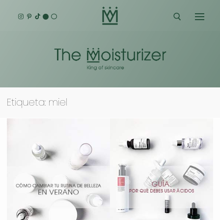
Ir
al
contenido
Buscar:
Etiqueta:
miel