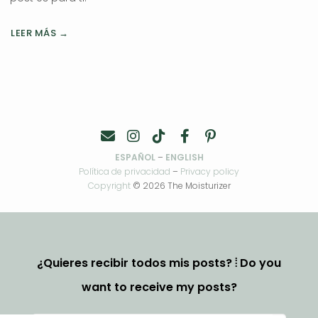
LEER MÁS →
ESPAÑOL
–
ENGLISH
Política de privacidad
–
Privacy policy
Copyright
© 2026 The Moisturizer
¿Quieres recibir todos mis posts? ⦙ Do you
want to receive my posts?