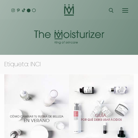
Ir
al
contenido
Buscar:
Etiqueta:
INCI