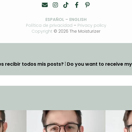
ESPAÑOL
–
ENGLISH
Política de privacidad
–
Privacy policy
Copyright
© 2026 The Moisturizer
s recibir todos mis posts? ⦙ Do you want to receive m