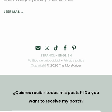
LEER MÁS →
ESPAÑOL
–
ENGLISH
Política de privacidad
–
Privacy policy
Copyright
© 2026 The Moisturizer
¿Quieres recibir todos mis posts? ⦙ Do you
want to receive my posts?