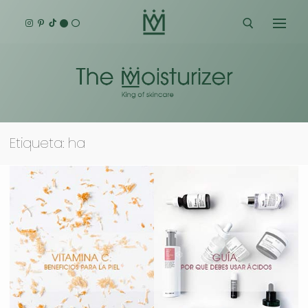
Ir
al
contenido
Buscar:
Etiqueta:
ha