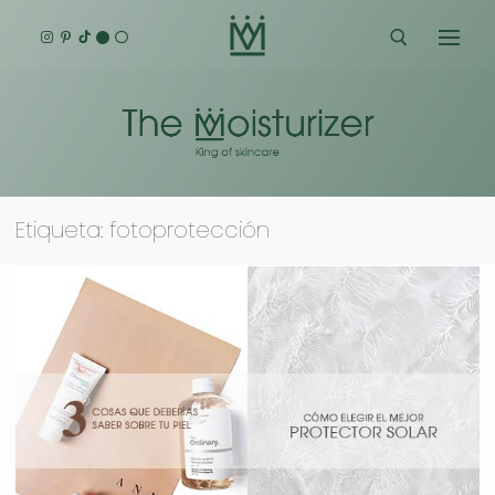
Ir
al
contenido
Buscar:
Etiqueta:
fotoprotección