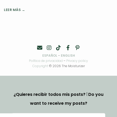
LEER MÁS →
ESPAÑOL
–
ENGLISH
Política de privacidad
–
Privacy policy
Copyright
© 2026 The Moisturizer
¿Quieres recibir todos mis posts? ⦙ Do you
want to receive my posts?