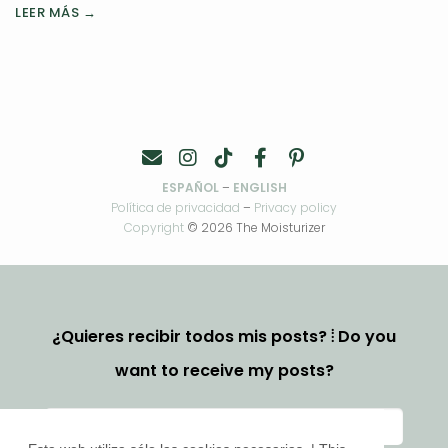
LEER MÁS →
ESPAÑOL
–
ENGLISH
Política de privacidad
–
Privacy policy
Copyright
© 2026 The Moisturizer
¿Quieres recibir todos mis posts? ⦙ Do you
want to receive my posts?