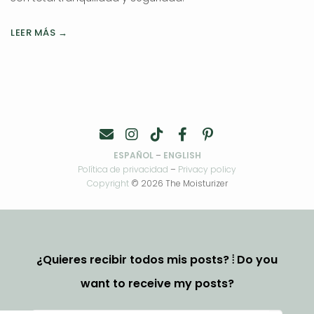
LEER MÁS →
ESPAÑOL
–
ENGLISH
Política de privacidad
–
Privacy policy
Copyright
© 2026 The Moisturizer
¿Quieres recibir todos mis posts? ⦙ Do you
want to receive my posts?