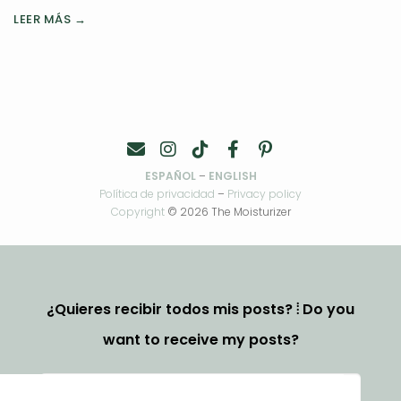
LEER MÁS →
ESPAÑOL
–
ENGLISH
Política de privacidad
–
Privacy policy
Copyright
© 2026 The Moisturizer
¿Quieres recibir todos mis posts? ⦙ Do you
want to receive my posts?