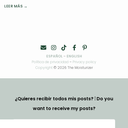
LEER MÁS →
ESPAÑOL
–
ENGLISH
Política de privacidad
–
Privacy policy
Copyright
© 2026 The Moisturizer
¿Quieres recibir todos mis posts? ⦙ Do you
want to receive my posts?