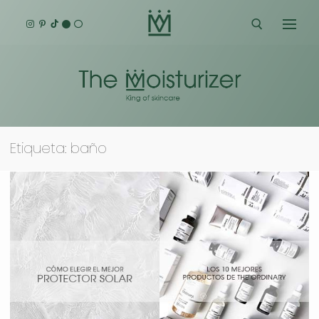
Ir
al
contenido
Buscar:
Etiqueta:
baño