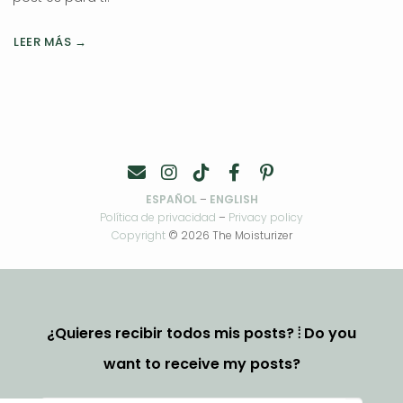
LEER MÁS →
ESPAÑOL
–
ENGLISH
Política de privacidad
–
Privacy policy
Copyright
© 2026 The Moisturizer
¿Quieres recibir todos mis posts? ⦙ Do you
want to receive my posts?