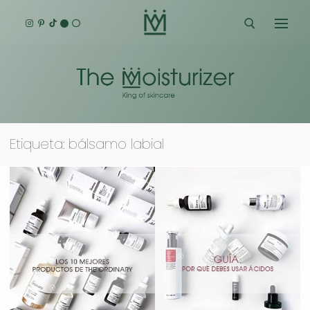
Ir
al
contenido
Buscar:
Etiqueta:
bálsamo labial