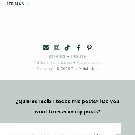
LEER MÁS →
ESPAÑOL
–
ENGLISH
Política de privacidad
–
Privacy policy
Copyright
© 2026 The Moisturizer
¿Quieres recibir todos mis posts? ⦙ Do you
want to receive my posts?