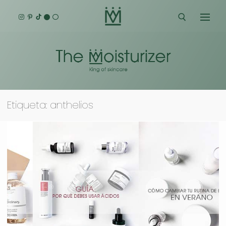
Ir
al
contenido
Buscar:
Etiqueta:
anthelios