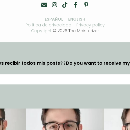
ESPAÑOL
–
ENGLISH
Política de privacidad
–
Privacy policy
Copyright
© 2026 The Moisturizer
s recibir todos mis posts? ⦙ Do you want to receive m