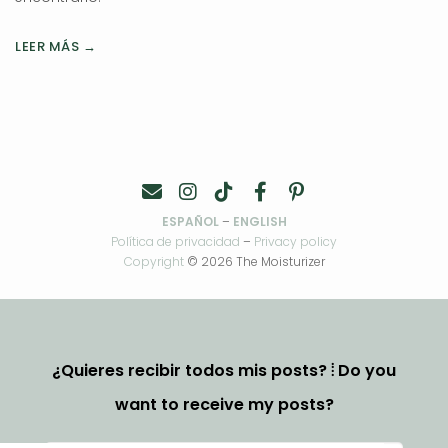
LEER MÁS →
ESPAÑOL
–
ENGLISH
Política de privacidad
–
Privacy policy
Copyright
© 2026 The Moisturizer
¿Quieres recibir todos mis posts? ⦙ Do you
want to receive my posts?